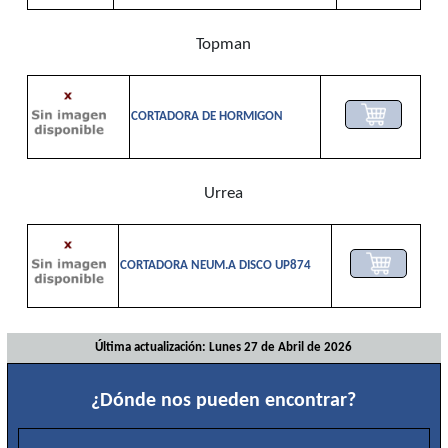
Medición-
Trazado
Topman
Neumático
Organizadores
Químicos
CORTADORA DE HORMIGON
Ropa
y
seguridad
Urrea
Soldadura
Torneria
Valvulas
CORTADORA NEUM.A DISCO UP874
Varios
Última actualización: Lunes 27 de Abril de 2026
¿Dónde nos pueden encontrar?