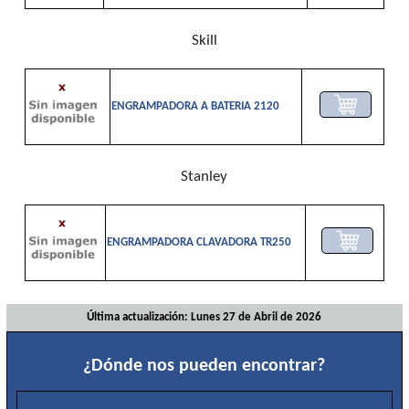
Medición-
Trazado
Skill
Neumático
Organizadores
Químicos
ENGRAMPADORA A BATERIA 2120
Ropa
y
seguridad
Stanley
Soldadura
Torneria
Valvulas
ENGRAMPADORA CLAVADORA TR250
Varios
Última actualización: Lunes 27 de Abril de 2026
¿Dónde nos pueden encontrar?