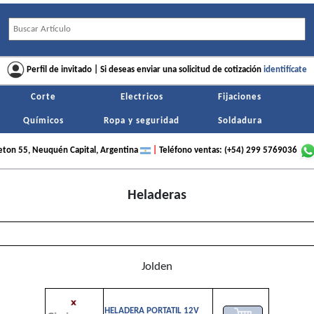
Perfil de invitado | Si deseas enviar una solicitud de cotización
identifícate
Corte
Electricos
Fijaciones
Químicos
Ropa y seguridad
Soldadura
ton 55, Neuquén Capital, Argentina
|
Teléfono ventas: (+54) 299 5769036
Nombre:
Ingresar cantidad:
Ingresar cantidad:
Heladeras
E-mail:
Debes
Debes
identificarte
identificarte
para poder generar una cotización
para poder generar una cotización
*Verificar que los datos estén correctos. Una vez
ingresados no podrás cambiarlos a menos que crees
otro usuario.
Jolden
HELADERA PORTATIL 12V