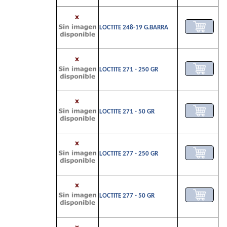
LOCTITE 248-19 G.BARRA
LOCTITE 271 - 250 GR
LOCTITE 271 - 50 GR
LOCTITE 277 - 250 GR
LOCTITE 277 - 50 GR