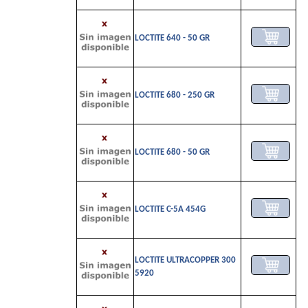
LOCTITE 640 - 50 GR
LOCTITE 680 - 250 GR
LOCTITE 680 - 50 GR
LOCTITE C-5A 454G
LOCTITE ULTRACOPPER 300
5920