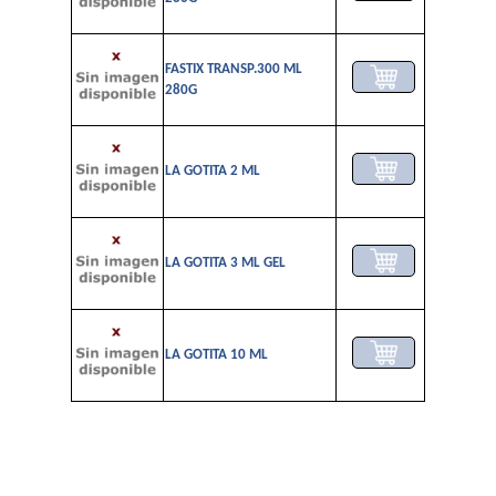
FASTIX TRANSP.300 ML
280G
LA GOTITA 2 ML
LA GOTITA 3 ML GEL
LA GOTITA 10 ML