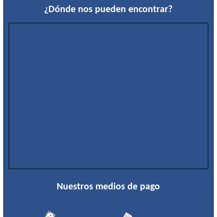
¿Dónde nos pueden encontrar?
Medición-
Trazado
Neumático
Organizadores
Químicos
Ropa
y
seguridad
Soldadura
Torneria
Valvulas
Varios
Nuestros medios de pago