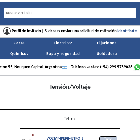
Perfil de invitado | Si deseas enviar una solicitud de cotización
identifícate
Corte
Electricos
Fijaciones
Químicos
Ropa y seguridad
Soldadura
ton 55, Neuquén Capital, Argentina
|
Teléfono ventas: (+54) 299 5769036
Nombre:
Ingresar cantidad:
Ingresar cantidad:
Tensión/Voltaje
E-mail:
Debes
Debes
identificarte
identificarte
para poder generar una cotización
para poder generar una cotización
*Verificar que los datos estén correctos. Una vez
ingresados no podrás cambiarlos a menos que crees
otro usuario.
Telme
VOLTAMPERIMETRO 1